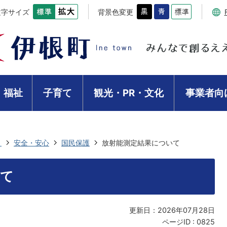
文字サイズ
背景色変更
・福祉
子育て
観光・PR・文化
事業者向
き
安全・安心
国民保護
放射能測定結果について
いて
更新日：2026年07月28日
ページID :
0825