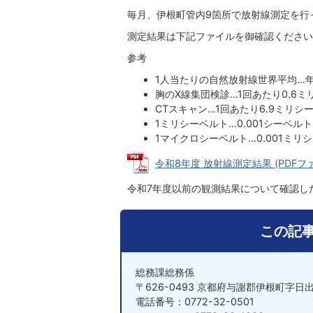
毎月、伊根町管内9箇所で放射線測定を行
測定結果は下記ファイルを御確認ください
参考
1人当たりの自然放射線世界平均…年
胸のX線集団検診…1回あたり0.6ミ
CTスキャン…1回あたり6.9ミリシ
1ミリシーベルト…0.001シーベルト
1マイクロシーベルト…0.001ミリ
令和8年度 放射線測定結果 (PDFファイル
令和7年度以前の観測結果について確認し
この記
総務課総務係
〒626-0493 京都府与謝郡伊根町字日出
電話番号：0772-32-0501