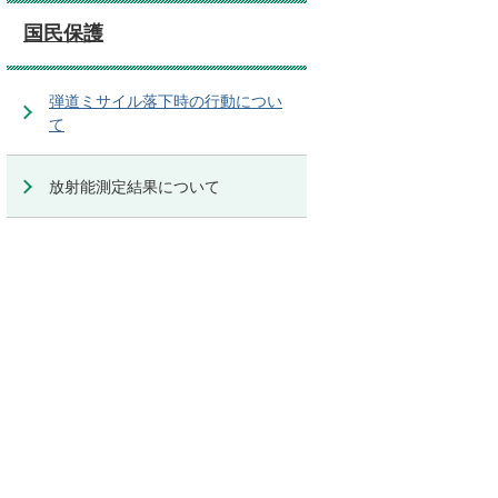
国民保護
弾道ミサイル落下時の行動につい
て
放射能測定結果について